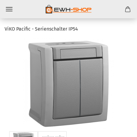
ViKO Pa­ci­fic - Se­ri­en­schal­ter IP54