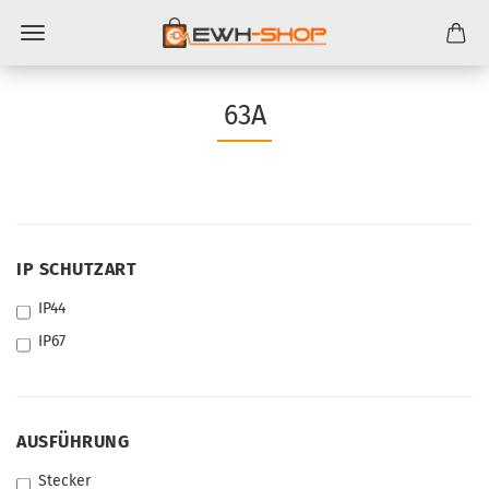
63A
IP
IP SCHUTZART
SCHUTZART
IP44
IP67
AUSFÜHRUNG
AUSFÜHRUNG
Stecker