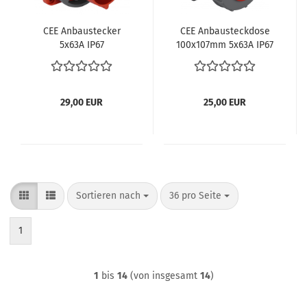
CEE An­bau­ste­cker
CEE An­bau­steck­do­se
5x63A IP67
100x107mm 5x63A IP67
29,00 EUR
25,00 EUR
Sortieren nach
pro Seite
Sortieren nach
36 pro Seite
1
1
bis
14
(von insgesamt
14
)