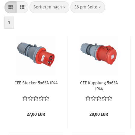
Sortieren nach
pro Seite
Sortieren nach
36 pro Seite
1
CEE Ste­cker 5x63A IP44
CEE Kupp­lung 5x63A
IP44
27,00 EUR
28,00 EUR