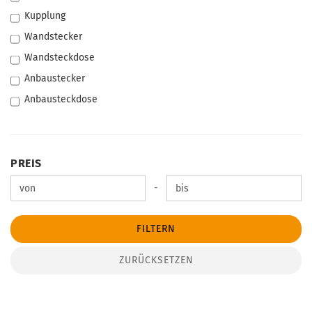
Kupplung
Wandstecker
Wandsteckdose
Anbaustecker
Anbausteckdose
PREIS
PREIS
Preis bis
-
FILTERN
ZURÜCKSETZEN