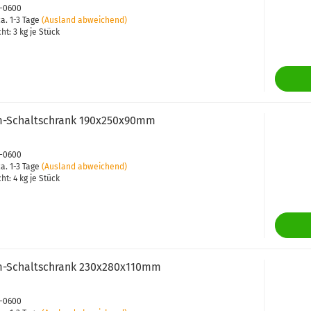
4-0600
a. 1-3 Tage
(Ausland abweichend)
cht:
3
kg je Stück
-​​Schalt­schrank 190x250x90mm
3-0600
a. 1-3 Tage
(Ausland abweichend)
cht:
4
kg je Stück
-​​Schalt­schrank 230x280x110mm
2-0600