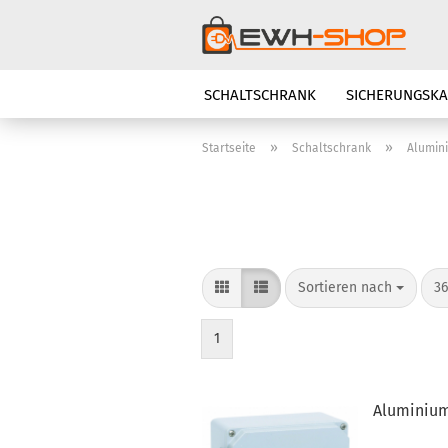
SCHALTSCHRANK
SICHERUNGSKA
SCHALTERPROGRAMM
BELEUCH
»
»
Startseite
Schaltschrank
Alumin
Sortieren nach
pr
Sortieren nach
36
1
Aluminium