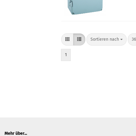
Sortieren nach
pr
Sortieren nach
36
1
Mehr über...