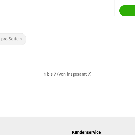
o Seite
 pro Seite
1
bis
7
(von insgesamt
7
)
Kundenservice