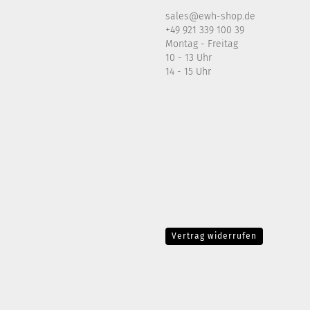
sales@ewh-shop.de
+49 921 339 100 39
Montag - Freitag
10 - 13 Uhr
14 - 15 Uhr
Vertrag widerrufen