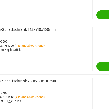
-​​Schalt­schrank 315x410x160mm
9-0600
a. 1-3 Tage
(Ausland abweichend)
cht:
7
kg je Stück
-​​Schalt­schrank 250x250x110mm
6-0600
a. 1-3 Tage
(Ausland abweichend)
cht:
5
kg je Stück