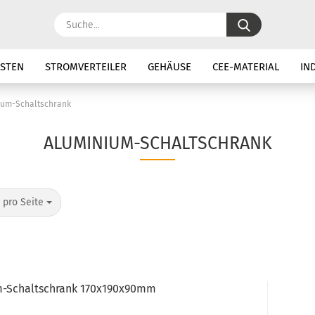
Suche...
STEN
STROMVERTEILER
GEHÄUSE
CEE-MATERIAL
IN
TUNG
ELEKTROMATERIAL
SALE
ium-Schaltschrank
ALUMINIUM-SCHALTSCHRANK
o Seite
 pro Seite
-​​Schalt­schrank 170x190x90mm