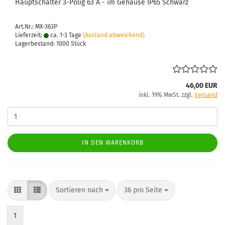
Haupt­schal­ter 3-​Polig 63 A - im Ge­häu­se IP65 Schwarz
Art.Nr.: MX-363P
Lieferzeit:
ca. 1-3 Tage
(Ausland abweichend)
Lagerbestand: 1000 Stück
46,00 EUR
inkl. 19% MwSt. zzgl.
Versand
IN DEN WARENKORB
Sortieren nach
pro Seite
Sortieren nach
36 pro Seite
1