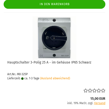
IN DEN WARENKORB
Haupt­schal­ter 3-​Polig 25 A - im Ge­häu­se IP65 Schwarz
Art.Nr.: MX-325P
Lieferzeit:
ca. 1-3 Tage
(Ausland abweichend)
15,00 EUR
inkl. 19% MwSt. zzgl.
Versand