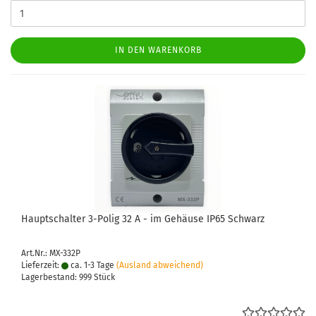
IN DEN WARENKORB
Haupt­schal­ter 3-​Polig 32 A - im Ge­häu­se IP65 Schwarz
Art.Nr.: MX-332P
Lieferzeit:
ca. 1-3 Tage
(Ausland abweichend)
Lagerbestand: 999 Stück