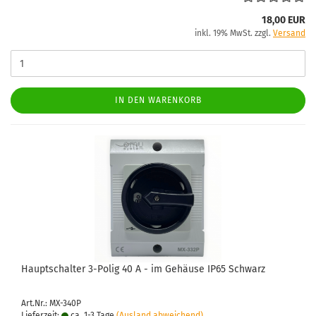
18,00 EUR
inkl. 19% MwSt. zzgl.
Versand
IN DEN WARENKORB
Haupt­schal­ter 3-​Polig 40 A - im Ge­häu­se IP65 Schwarz
Art.Nr.: MX-340P
Lieferzeit:
ca. 1-3 Tage
(Ausland abweichend)