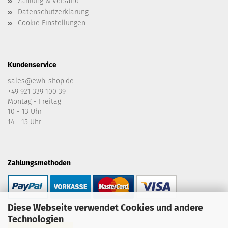
Zahlung & Versand
Datenschutzerklärung
Cookie Einstellungen
Kundenservice
sales@ewh-shop.de
+49 921 339 100 39
Montag - Freitag
10 - 13 Uhr
14 - 15 Uhr
Zahlungsmethoden
Diese Webseite verwendet Cookies und andere
Versand:
Technologien