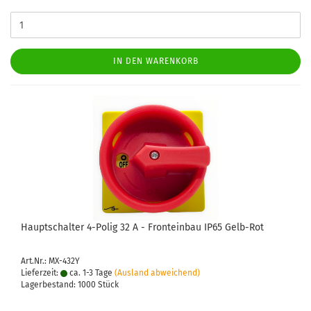
IN DEN WARENKORB
Haupt­schal­ter 4-​Polig 32 A - Front­ein­bau IP65 Gelb-​Rot
Art.Nr.: MX-432Y
Lieferzeit:
ca. 1-3 Tage
(Ausland abweichend)
Lagerbestand: 1000 Stück