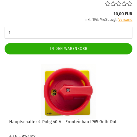
10,00 EUR
inkl. 19% MwSt. zzgl.
Versand
IN DEN WARENKORB
Haupt­schal­ter 4-​Polig 40 A - Front­ein­bau IP65 Gelb-​Rot
Art.Nr.: MX-440Y