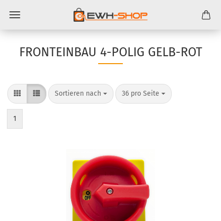
FRONTEINBAU 4-​POLIG GELB-ROT
Sortieren nach
pro Seite
Sortieren nach
36 pro Seite
1