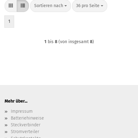
Sortieren nach
pro Seite
Sortieren nach
36 pro Seite
1
1
bis
8
(von insgesamt
8
)
Mehr über...
Impressum
Batteriehinweise
Steckverbinder
Stromverteiler