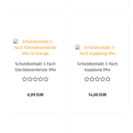
Schutz­kon­takt 3-​Fach
Schutz­kon­takt 3-​Fach
Steck­do­sen­leis­te IP44
Kupp­lung IP44
in Oran­ge
6,99 EUR
14,00 EUR