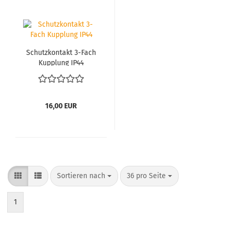
Schutz­kon­takt 3-​Fach
Kupp­lung IP44
16,00 EUR
Sortieren nach
pro Seite
Sortieren nach
36 pro Seite
1