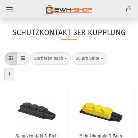
SCHUTZKONTAKT 3ER KUPPLUNG
Sortieren nach
pro Seite
Sortieren nach
36 pro Seite
1
Schutz­kon­takt 3-​Fach
Schutz­kon­takt 3-​Fach