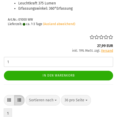
Leuchtkraft 375 Lumen
Erfassungswinkel: 360°Erfassung
Art.Nr.: 01000 WW
Lieferzeit:
ca. 1-3 Tage
(Ausland abweichend)
27,99 EUR
inkl. 19% MwSt. zzgl.
Versand
IN DEN WARENKORB
Sortieren nach
pro Seite
Sortieren nach
36 pro Seite
1