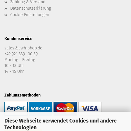
Zahlung & Versand
Datenschutzerklärung
Cookie Einstellungen
Kundenservice
sales@ewh-shop.de
+49 921 339 100 39
Montag - Freitag
10 - 13 Uhr
14 - 15 Uhr
Zahlungsmethoden
Diese Webseite verwendet Cookies und andere
Versand:
Technologien