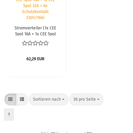
Strom­ver­tei­ler (1x CEE
5pol 16A + 1x CEE 5pol
32A + 6x Schutz­kon­takt
230V/16A)
62,29 EUR
Sortieren nach
pro Seite
Sortieren nach
36 pro Seite
1