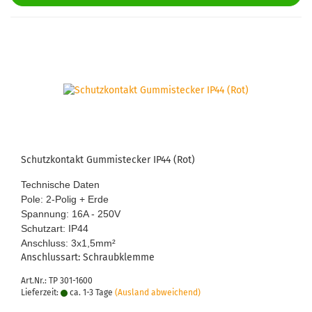
Schutz­kon­takt Gum­mi­ste­cker IP44 (Rot)
Tech­ni­sche Daten
Pole: 2-​Polig + Erde
Span­nung: 16A - 250V
Schutz­art: IP44
An­schluss: 3x1,5mm
²
An­schluss­art: Schraub­klem­me
Art.Nr.: TP 301-1600
Lieferzeit:
ca. 1-3 Tage
(Ausland abweichend)