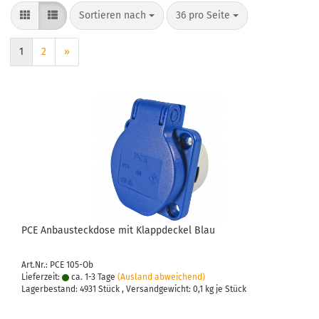
Sortieren nach
pro Seite
Sortieren nach
36 pro Seite
1
2
»
PCE An­bau­steck­do­se mit Klapp­de­ckel Blau
Art.Nr.: PCE 105-Ob
Lieferzeit:
ca. 1-3 Tage
(Ausland abweichend)
Lagerbestand: 4931 Stück , Versandgewicht:
0,1
kg je Stück