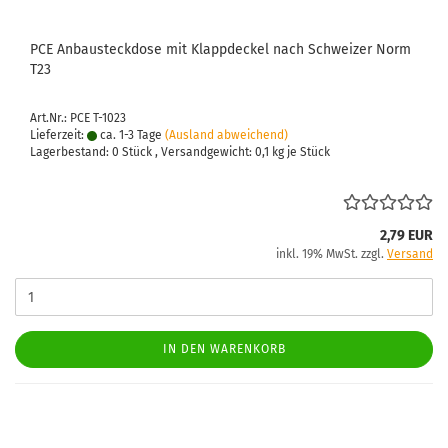
PCE An­bau­steck­do­se mit Klapp­de­ckel nach Schwei­zer Norm
T23
Art.Nr.: PCE T-1023
Lieferzeit:
ca. 1-3 Tage
(Ausland abweichend)
Lagerbestand: 0 Stück , Versandgewicht:
0,1
kg je Stück
2,79 EUR
inkl. 19% MwSt. zzgl.
Versand
IN DEN WARENKORB