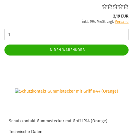
2,19 EUR
inkl. 19% MwSt. zzgl.
Versand
IN DEN WARENKORB
Schutz­kon­takt Gum­mi­ste­cker mit Griff IP44 (Oran­ge)
Tech­ni­sche Daten