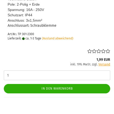
Pole: 2-​Polig + Erde
Span­nung: 16A - 250V
Schutz­art: IP44
An­schluss: 3x1,5mm
²
An­schluss­art: Schraub­klem­me
Art.Nr.: TP 301-2300
Lieferzeit:
ca. 1-3 Tage
(Ausland abweichend)
1,99 EUR
inkl. 19% MwSt. zzgl.
Versand
IN DEN WARENKORB