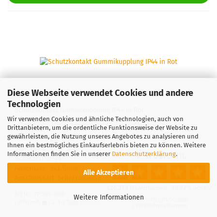
Diese Webseite verwendet Cookies und andere
Technologien
Schutz­kon­takt Gum­mikupp­lung IP44 in Rot
Wir verwenden Cookies und ähnliche Technologien, auch von
Tech­ni­sche Daten
Drittanbietern, um die ordentliche Funktionsweise der Website zu
gewährleisten, die Nutzung unseres Angebotes zu analysieren und
Pole: 2-​Polig + Erde
Ihnen ein bestmögliches Einkaufserlebnis bieten zu können. Weitere
Span­nung: 16A - 250V
Informationen finden Sie in unserer
Datenschutzerklärung
.
Schutz­art: IP44
An­schluss: 3x1,5mm
²
Alle Akzeptieren
An­schluss­art: Schraub­klem­me
Art.Nr.: TP 304-1600
Weitere Informationen
Lieferzeit:
ca. 1-3 Tage
(Ausland abweichend)