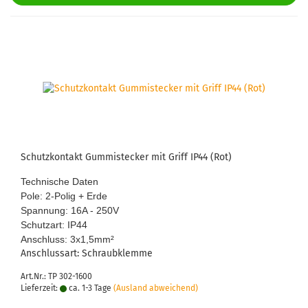
Schutz­kon­takt Gum­mi­ste­cker mit Griff IP44 (Rot)
Tech­ni­sche Daten
Pole: 2-​Polig + Erde
Span­nung: 16A - 250V
Schutz­art: IP44
An­schluss: 3x1,5mm
²
An­schluss­art: Schraub­klem­me
Art.Nr.: TP 302-1600
Lieferzeit:
ca. 1-3 Tage
(Ausland abweichend)