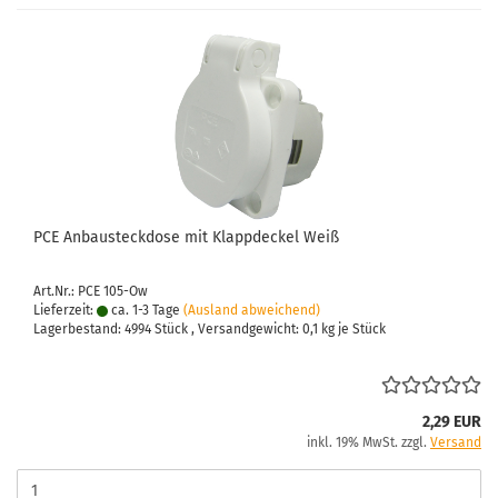
PCE An­bau­steck­do­se mit Klapp­de­ckel Weiß
Art.Nr.: PCE 105-Ow
Lieferzeit:
ca. 1-3 Tage
(Ausland abweichend)
Lagerbestand: 4994 Stück , Versandgewicht:
0,1
kg je Stück
2,29 EUR
inkl. 19% MwSt. zzgl.
Versand