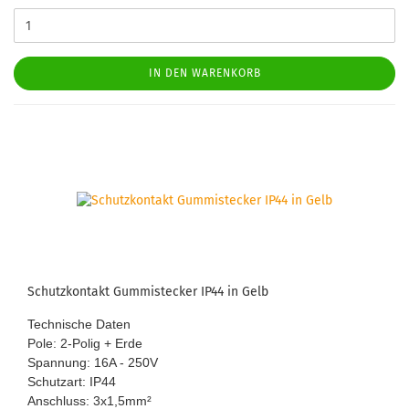
IN DEN WARENKORB
Schutz­kon­takt Gum­mi­ste­cker IP44 in Gelb
Tech­ni­sche Daten
Pole: 2-​Polig + Erde
Span­nung: 16A - 250V
Schutz­art: IP44
An­schluss: 3x1,5mm
²