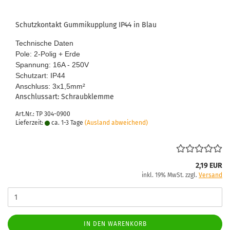
Schutz­kon­takt Gum­mikupp­lung IP44 in Blau
Tech­ni­sche Daten
Pole: 2-​Polig + Erde
Span­nung: 16A - 250V
Schutz­art: IP44
An­schluss: 3x1,5mm
²
An­schluss­art: Schraub­klem­me
Art.Nr.: TP 304-0900
Lieferzeit:
ca. 1-3 Tage
(Ausland abweichend)
2,19 EUR
inkl. 19% MwSt. zzgl.
Versand
IN DEN WARENKORB