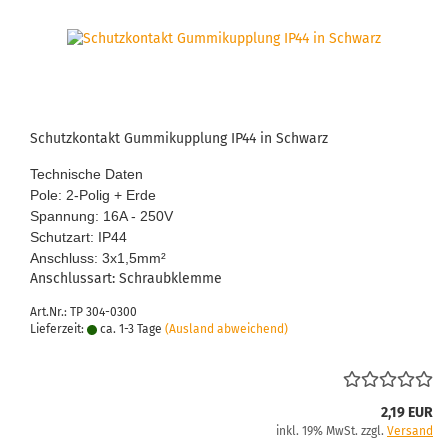
Schutz­kon­takt Gum­mikupp­lung IP44 in Schwarz
Tech­ni­sche Daten
Pole: 2-​Polig + Erde
Span­nung: 16A - 250V
Schutz­art: IP44
An­schluss: 3x1,5mm
²
An­schluss­art: Schraub­klem­me
Art.Nr.: TP 304-0300
Lieferzeit:
ca. 1-3 Tage
(Ausland abweichend)
2,19 EUR
inkl. 19% MwSt. zzgl.
Versand