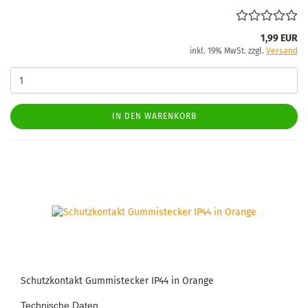
1,99 EUR
inkl. 19% MwSt. zzgl.
Versand
IN DEN WARENKORB
Schutz­kon­takt Gum­mi­ste­cker IP44 in Oran­ge
Tech­ni­sche Daten