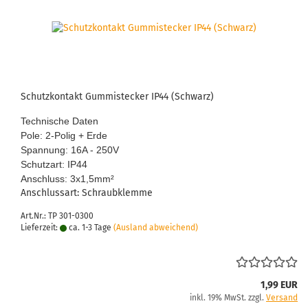
Schutz­kon­takt Gum­mi­ste­cker IP44 (Schwarz)
Tech­ni­sche Daten
Pole: 2-​Polig + Erde
Span­nung: 16A - 250V
Schutz­art: IP44
An­schluss: 3x1,5mm
²
An­schluss­art: Schraub­klem­me
Art.Nr.: TP 301-0300
Lieferzeit:
ca. 1-3 Tage
(Ausland abweichend)
1,99 EUR
inkl. 19% MwSt. zzgl.
Versand