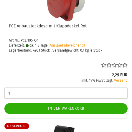
PCE An­bau­steck­do­se mit Klapp­de­ckel Rot
Art.Nr.: PCE 105-Or
Lieferzeit:
ca. 1-3 Tage
(Ausland abweichend)
Lagerbestand: 4981 Stück , Versandgewicht:
0,1
kg je Stück
2,29 EUR
inkl. 19% MwSt. zzgl.
Versand
IN DEN WARENKORB
AUSVERKAUFT