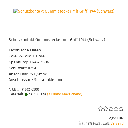
Schutz­kon­takt Gum­mi­ste­cker mit Griff IP44 (Schwarz)
Tech­ni­sche Daten
Pole: 2-​Polig + Erde
Span­nung: 16A - 250V
Schutz­art: IP44
An­schluss: 3x1,5mm
²
An­schluss­art: Schraub­klem­me
Art.Nr.: TP 302-0300
Lieferzeit:
ca. 1-3 Tage
(Ausland abweichend)
2,19 EUR
inkl. 19% MwSt. zzgl.
Versand