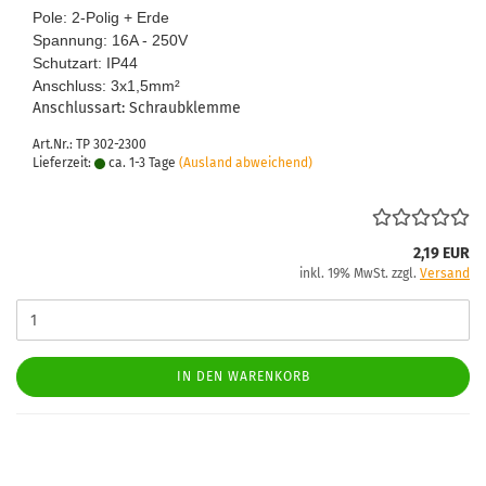
Pole: 2-​Polig + Erde
Span­nung: 16A - 250V
Schutz­art: IP44
An­schluss: 3x1,5mm
²
An­schluss­art: Schraub­klem­me
Art.Nr.: TP 302-2300
Lieferzeit:
ca. 1-3 Tage
(Ausland abweichend)
2,19 EUR
inkl. 19% MwSt. zzgl.
Versand
IN DEN WARENKORB