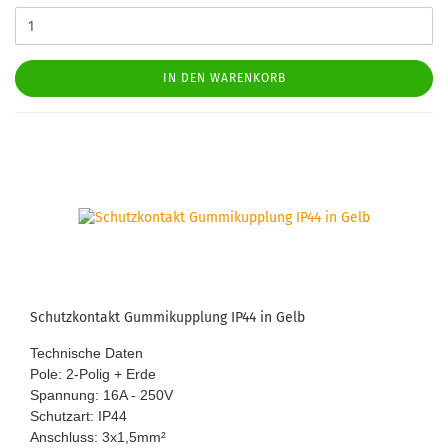
IN DEN WARENKORB
Schutz­kon­takt Gum­mikupp­lung IP44 in Gelb
Tech­ni­sche Daten
Pole: 2-​Polig + Erde
Span­nung: 16A - 250V
Schutz­art: IP44
An­schluss: 3x1,5mm
²