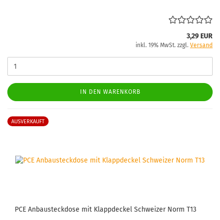
3,29 EUR
inkl. 19% MwSt. zzgl.
Versand
IN DEN WARENKORB
AUSVERKAUFT
PCE An­bau­steck­do­se mit Klapp­de­ckel Schwei­zer Norm T13