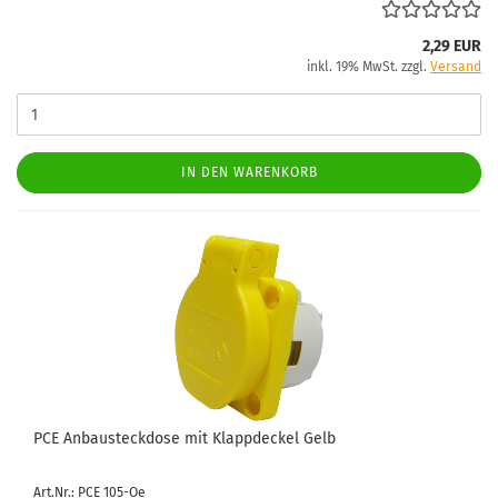
2,29 EUR
inkl. 19% MwSt. zzgl.
Versand
IN DEN WARENKORB
PCE An­bau­steck­do­se mit Klapp­de­ckel Gelb
Art.Nr.: PCE 105-Oe