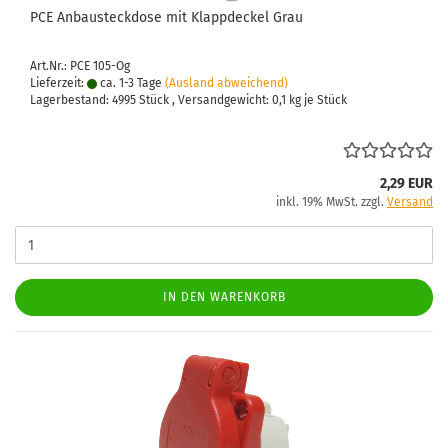
PCE An­bau­steck­do­se mit Klapp­de­ckel Grau
Art.Nr.: PCE 105-Og
Lieferzeit:
ca. 1-3 Tage
(Ausland abweichend)
Lagerbestand: 4995 Stück , Versandgewicht:
0,1
kg je Stück
2,29 EUR
inkl. 19% MwSt. zzgl.
Versand
IN DEN WARENKORB