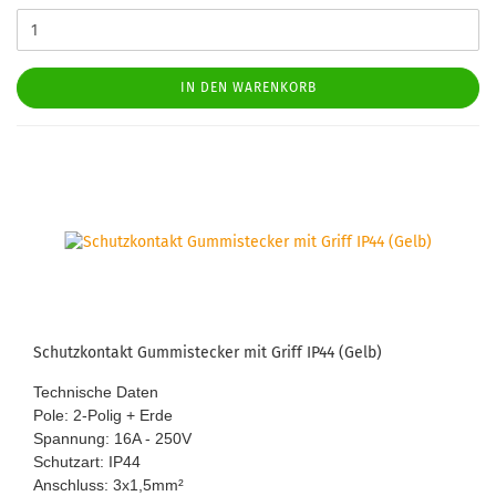
IN DEN WARENKORB
Schutz­kon­takt Gum­mi­ste­cker mit Griff IP44 (Gelb)
Tech­ni­sche Daten
Pole: 2-​Polig + Erde
Span­nung: 16A - 250V
Schutz­art: IP44
An­schluss: 3x1,5mm
²