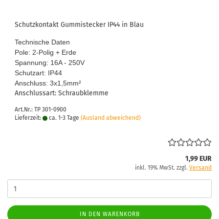
Schutz­kon­takt Gum­mi­ste­cker IP44 in Blau
Tech­ni­sche Daten
Pole: 2-​Polig + Erde
Span­nung: 16A - 250V
Schutz­art: IP44
An­schluss: 3x1,5mm
²
An­schluss­art: Schraub­klem­me
Art.Nr.: TP 301-0900
Lieferzeit:
ca. 1-3 Tage
(Ausland abweichend)
1,99 EUR
inkl. 19% MwSt. zzgl.
Versand
IN DEN WARENKORB