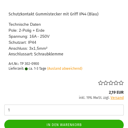
Schutz­kon­takt Gum­mi­ste­cker mit Griff IP44 (Blau)
Tech­ni­sche Daten
Pole: 2-​Polig + Erde
Span­nung: 16A - 250V
Schutz­art: IP44
An­schluss: 3x1,5mm
²
An­schluss­art: Schraub­klem­me
Art.Nr.: TP 302-0900
Lieferzeit:
ca. 1-3 Tage
(Ausland abweichend)
2,19 EUR
inkl. 19% MwSt. zzgl.
Versand
IN DEN WARENKORB