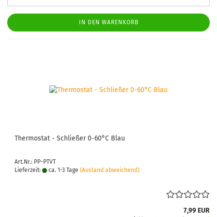
IN DEN WARENKORB
Ther­mo­stat - Schlie­ßer 0-60°C Blau
Art.Nr.: PP-PTVT
Lieferzeit:
ca. 1-3 Tage
(Ausland abweichend)
7,99 EUR