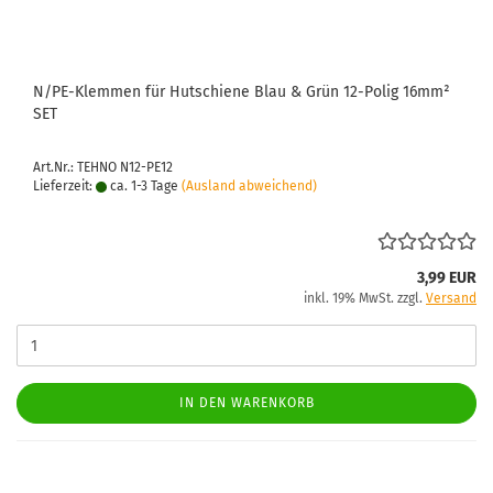
N/PE-​Klem­men für Hut­schie­ne Blau & Grün 12-​Polig 16mm²
SET
Art.Nr.: TEHNO N12-PE12
Lieferzeit:
ca. 1-3 Tage
(Ausland abweichend)
3,99 EUR
inkl. 19% MwSt. zzgl.
Versand
IN DEN WARENKORB