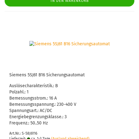
IN DEN WARENKORB
Sie­mens 5SJ61 B16 Si­che­rungs­au­to­mat
Aus­lö­se­cha­rak­te­ris­tik.: B
Pol­zahl.: 1
Be­mes­sungs­strom.: 16 A
Be­mes­sungs­span­nung.: 230-​400 V
Span­nungs­art.: AC/DC
En­er­gie­be­gren­zungs­klas­se.: 3
Fre­quenz.: 50..50 Hz
Art.Nr.: S-58J6116
Lieferzeit:
ca. 1-3 Tage
(Ausland abweichend)