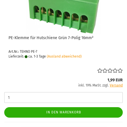
PE-​Klem­me für Hut­schie­ne Grün 7-​Polig 16mm²
Art.Nr.: TEHNO PE-7
Lieferzeit:
ca. 1-3 Tage
(Ausland abweichend)
1,99 EUR
inkl. 19% MwSt. zzgl.
Versand
IN DEN WARENKORB