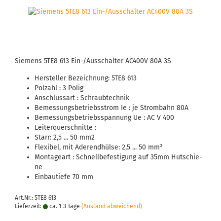
Sie­mens 5TE8 613 Ein-/Aus­schal­ter AC400V 80A 3S
Her­stel­ler Be­zeich­nung: 5TE8 613
Pol­zahl : 3 Polig
An­schluss­art : Schraub­tech­nik
Be­mes­sungs­be­triebs­strom Ie : je Strom­bahn 80A
Be­mes­sungs­be­triebs­span­nung Ue : AC V 400
Lei­ter­quer­schnit­te :
Starr: 2,5 ... 50 mm2
Fle­xi­bel, mit Ader­end­hül­se: 2,5 ... 50 mm²
Mon­ta­ge­art : Schnell­be­fes­ti­gung auf 35mm Hut­schie­
ne
Ein­bau­tie­fe 70 mm
Art.Nr.: 5TE8 613
Lieferzeit:
ca. 1-3 Tage
(Ausland abweichend)