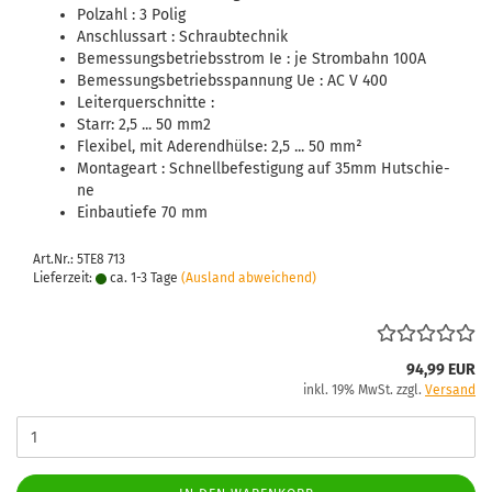
Pol­zahl : 3 Polig
An­schluss­art : Schraub­tech­nik
Be­mes­sungs­be­triebs­strom Ie : je Strom­bahn 100A
Be­mes­sungs­be­triebs­span­nung Ue : AC V 400
Lei­ter­quer­schnit­te :
Starr: 2,5 ... 50 mm2
Fle­xi­bel, mit Ader­end­hül­se: 2,5 ... 50 mm²
Mon­ta­ge­art : Schnell­be­fes­ti­gung auf 35mm Hut­schie­
ne
Ein­bau­tie­fe 70 mm
Art.Nr.: 5TE8 713
Lieferzeit:
ca. 1-3 Tage
(Ausland abweichend)
94,99 EUR
inkl. 19% MwSt. zzgl.
Versand