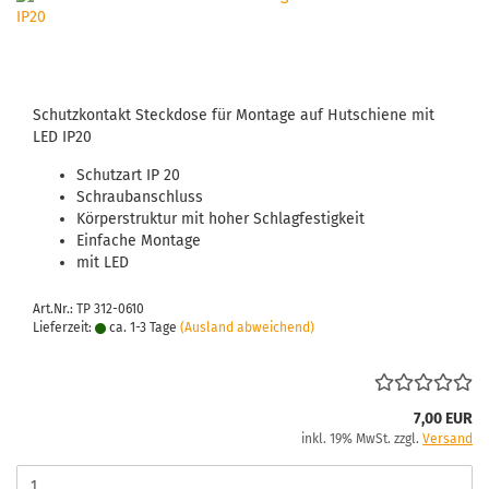
Schutz­kon­takt Steck­do­se für Mon­ta­ge auf Hut­schie­ne mit
LED IP20
Schutz­art IP 20
Schraub­an­schluss
Kör­per­struk­tur mit hoher Schlag­fes­tig­keit
Ein­fa­che Mon­ta­ge
mit LED
Art.Nr.: TP 312-0610
Lieferzeit:
ca. 1-3 Tage
(Ausland abweichend)
7,00 EUR
inkl. 19% MwSt. zzgl.
Versand