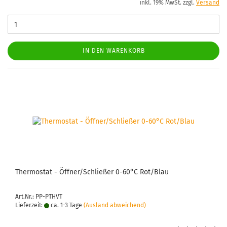
inkl. 19% MwSt. zzgl.
Versand
IN DEN WARENKORB
Ther­mo­stat - Öff­ner/Schlie­ßer 0-60°C Rot/Blau
Art.Nr.: PP-PTHVT
Lieferzeit:
ca. 1-3 Tage
(Ausland abweichend)