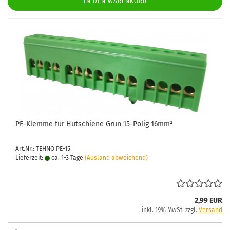
IN DEN WARENKORB
PE-​Klem­me für Hut­schie­ne Grün 15-​Polig 16mm²
Art.Nr.: TEHNO PE-15
Lieferzeit:
ca. 1-3 Tage
(Ausland abweichend)
2,99 EUR
inkl. 19% MwSt. zzgl.
Versand