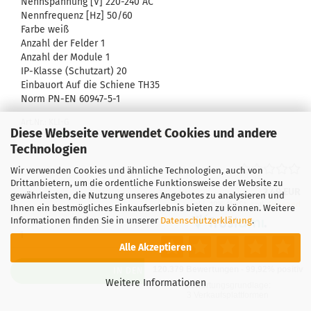
Nenn­span­nung [V]
220-​240 AC
Nenn­fre­quenz [Hz]
50/60
Farbe
weiß
An­zahl der Fel­der
1
An­zahl der Mo­du­le
1
IP-​Klasse (Schutz­art)
20
Ein­bau­ort
Auf die Schie­ne TH35
Norm
PN-EN 60947-​5-1
Art.Nr.: KLI-G
Diese Webseite verwendet Cookies und andere
Lieferzeit:
ca. 1-3 Tage
(Ausland abweichend)
Technologien
Wir verwenden Cookies und ähnliche Technologien, auch von
Drittanbietern, um die ordentliche Funktionsweise der Website zu
2,49 EUR
gewährleisten, die Nutzung unseres Angebotes zu analysieren und
inkl. 19% MwSt. zzgl.
Versand
Ihnen ein bestmögliches Einkaufserlebnis bieten zu können. Weitere
Informationen finden Sie in unserer
Datenschutzerklärung
.
Alle Akzeptieren
IN DEN WARENKORB
Weitere Informationen