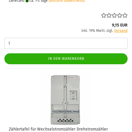
Lieferzeit:
ca. 1-3 Tage
(Ausland abweichend)
9,15 EUR
inkl. 19% MwSt. zzgl.
Versand
IN DEN WARENKORB
Zäh­ler­ta­fel für Wech­sel­strom­zäh­ler Dreh­strom­zäh­ler