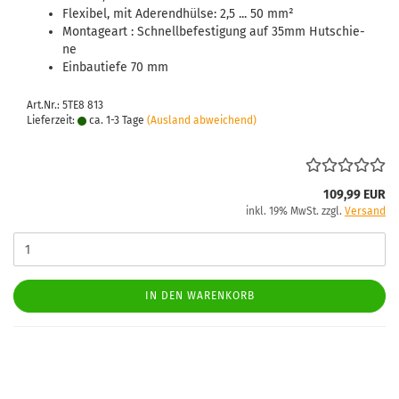
Fle­xi­bel, mit Ader­end­hül­se: 2,5 ... 50 mm²
Mon­ta­ge­art : Schnell­be­fes­ti­gung auf 35mm Hut­schie­
ne
Ein­bau­tie­fe 70 mm
Art.Nr.: 5TE8 813
Lieferzeit:
ca. 1-3 Tage
(Ausland abweichend)
109,99 EUR
inkl. 19% MwSt. zzgl.
Versand
IN DEN WARENKORB