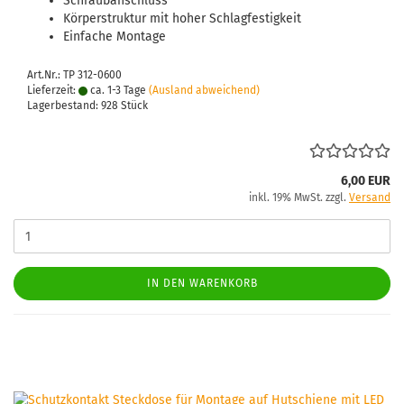
Schraub­an­schluss
Kör­per­struk­tur mit hoher Schlag­fes­tig­keit
Ein­fa­che Mon­ta­ge
Art.Nr.: TP 312-0600
Lieferzeit:
ca. 1-3 Tage
(Ausland abweichend)
Lagerbestand: 928 Stück
6,00 EUR
inkl. 19% MwSt. zzgl.
Versand
IN DEN WARENKORB