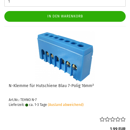
IN DEN WARENKORB
N-​Klem­me für Hut­schie­ne Blau 7-​Polig 16mm²
Art.Nr.: TEHNO N-7
Lieferzeit:
ca. 1-3 Tage
(Ausland abweichend)
1,99 EUR