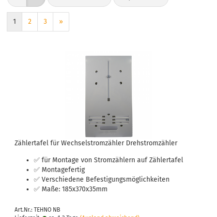
1
2
3
»
Zäh­ler­ta­fel für Wech­sel­strom­zäh­ler Dreh­strom­zäh­ler
✅ für Mon­ta­ge von Strom­zäh­lern auf Zäh­ler­ta­fel
✅ Mon­ta­ge­fer­tig
✅ Ver­schie­de­ne Be­fes­ti­gungs­mög­lich­kei­ten
✅ Maße: 185x370x35mm
Art.Nr.: TEHNO NB