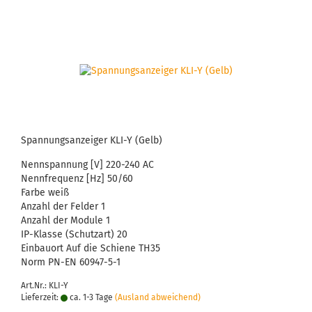
Span­nungs­an­zei­ger KLI-Y (Gelb)
Nenn­span­nung [V]
220-​240 AC
Nenn­fre­quenz [Hz]
50/60
Farbe
weiß
An­zahl der Fel­der
1
An­zahl der Mo­du­le
1
IP-​Klasse (Schutz­art)
20
Ein­bau­ort
Auf die Schie­ne TH35
Norm
PN-EN 60947-​5-1
Art.Nr.: KLI-Y
Lieferzeit:
ca. 1-3 Tage
(Ausland abweichend)