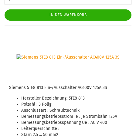
IN DEN WARENKORB
Sie­mens 5TE8 813 Ein-/Aus­schal­ter AC400V 125A 3S
Her­stel­ler Be­zeich­nung: 5TE8 813
Pol­zahl : 3 Polig
An­schluss­art : Schraub­tech­nik
Be­mes­sungs­be­triebs­strom Ie : je Strom­bahn 125A
Be­mes­sungs­be­triebs­span­nung Ue : AC V 400
Lei­ter­quer­schnit­te :
Starr: 2,5 ... 50 mm2