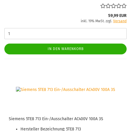
59,99 EUR
inkl. 19% MwSt. zzgl.
Versand
IN DEN WARENKORB
Sie­mens 5TE8 713 Ein-/Aus­schal­ter AC400V 100A 3S
Her­stel­ler Be­zeich­nung: 5TE8 713