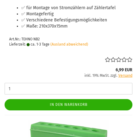
✅ für Mon­ta­ge von Strom­zäh­lern auf Zäh­ler­ta­fel
✅ Mon­ta­ge­fer­tig
✅ Ver­schie­de­ne Be­fes­ti­gungs­mög­lich­kei­ten
✅ Maße: 210x370x15mm
Art.Nr.: TEHNO NB2
Lieferzeit:
ca. 1-3 Tage
(Ausland abweichend)
6,99 EUR
inkl. 19% MwSt. zzgl.
Versand
IN DEN WARENKORB