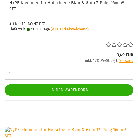
N/PE-​Klem­men für Hut­schie­ne Blau & Grün 7-​Polig 16mm²
SET
Art.Nr.: TEHNO N7-PE7
Lieferzeit:
ca. 1-3 Tage
(Ausland abweichend)
3,49 EUR
inkl. 19% MwSt. zzgl.
Versand
IN DEN WARENKORB