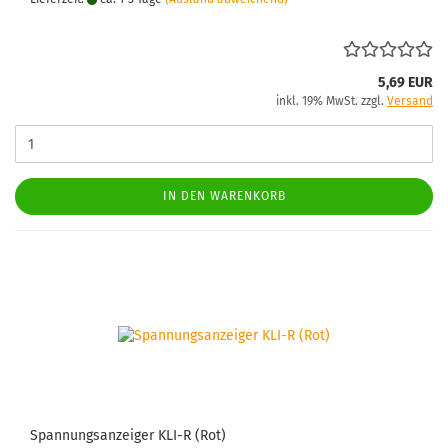
5,69 EUR
inkl. 19% MwSt. zzgl.
Versand
IN DEN WARENKORB
Span­nungs­an­zei­ger KLI-R (Rot)