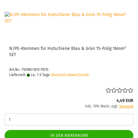
N/PE-​Klem­men für Hut­schie­ne Blau & Grün 15-​Polig 16mm²
SET
Art.Nr.: TEHNO N15-PE15
Lieferzeit:
ca. 1-3 Tage
(Ausland abweichend)
4,49 EUR
inkl. 19% MwSt. zzgl.
Versand
IN DEN WARENKORB