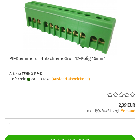
PE-​Klem­me für Hut­schie­ne Grün 12-​Polig 16mm²
Art.Nr.: TEHNO PE-12
Lieferzeit:
ca. 1-3 Tage
(Ausland abweichend)
2,39 EUR
inkl. 19% MwSt. zzgl.
Versand