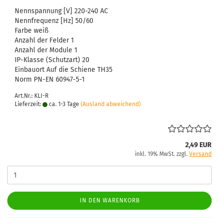
Nenn­span­nung [V]
220-​240 AC
Nenn­fre­quenz [Hz]
50/60
Farbe
weiß
An­zahl der Fel­der
1
An­zahl der Mo­du­le
1
IP-​Klasse (Schutz­art)
20
Ein­bau­ort
Auf die Schie­ne TH35
Norm
PN-EN 60947-​5-1
Art.Nr.: KLI-R
Lieferzeit:
ca. 1-3 Tage
(Ausland abweichend)
2,49 EUR
inkl. 19% MwSt. zzgl.
Versand
IN DEN WARENKORB