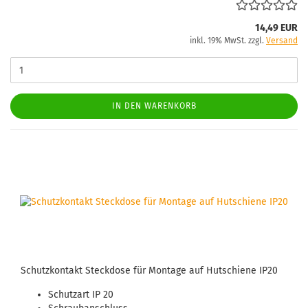
14,49 EUR
inkl. 19% MwSt. zzgl.
Versand
IN DEN WARENKORB
Schutz­kon­takt Steck­do­se für Mon­ta­ge auf Hut­schie­ne IP20
Schutz­art IP 20