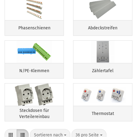
Phasenschienen
Abdeckstreifen
N/PE-Klemmen
Zählertafel
Steckdosen für
Thermostat
Verteilereinbau
Sortieren nach
pro Seite
Sortieren nach
36 pro Seite