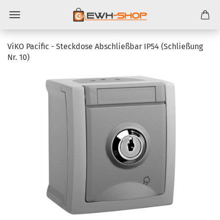
ViKO Pa­ci­fic - Steck­do­se Ab­schließ­bar IP54 (Schlie­ßung
Nr. 10)